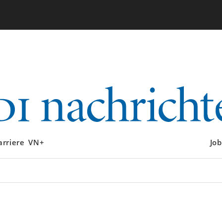
arriere
VN+
Job