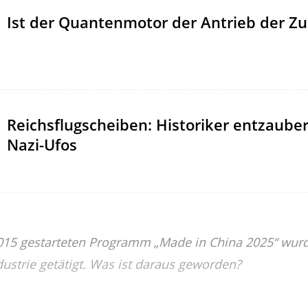
Ist der Quantenmotor der Antrieb der Zu
Reichsflugscheiben: Historiker entzaube
Nazi-Ufos
015 gestarteten Programm „Made in China 2025“ wurde
dustrie getätigt. Was ist daraus geworden?