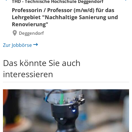
THD - Technische Hochschule Deggendorf
Eine
Eine
Folie
Folie
Professorin / Professor (m/w/d) für das
zurück
vor
Lehrgebiet "Nachhaltige Sanierung und
Renovierung"
Deggendorf
Zur Jobbörse
Das könnte Sie auch
interessieren