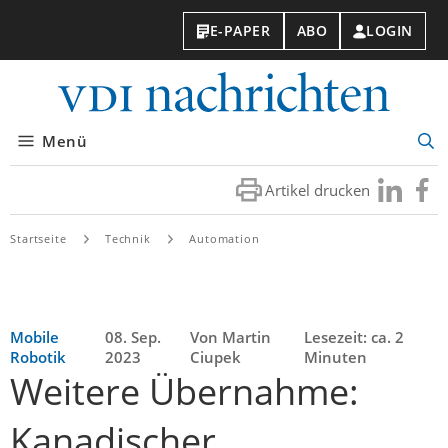
E-PAPER
ABO
LOGIN
VDI-
Nachri
Menü
Suc
öff
Artikel drucken
Besuchen
Besuc
Sie
Sie
uns
uns
Startseite
Technik
Automation
bei
bei
LinkedIn
Faceb
Mobile
08. Sep.
Von Martin
Lesezeit: ca. 2
Robotik
2023
Ciupek
Minuten
Weitere Übernahme:
Kanadischer