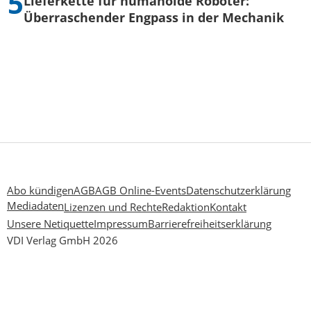
Lieferkette für humanoide Roboter:
Überraschender Engpass in der Mechanik
Abo kündigen
AGB
AGB Online-Events
Datenschutzerklärung
Mediadaten
Lizenzen und Rechte
Redaktion
Kontakt
Unsere Netiquette
Impressum
Barrierefreiheitserklärung
VDI Verlag GmbH 2026