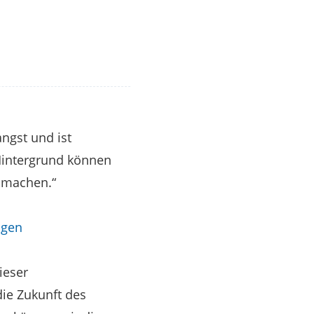
ngst und ist
 Hintergrund können
 machen.“
igen
ieser
ie Zukunft des