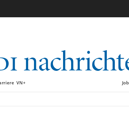
arriere
VN+
Job