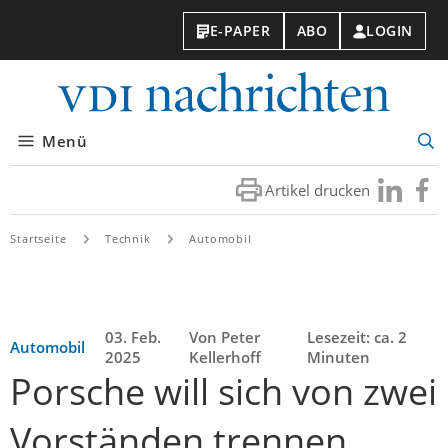
E-PAPER
ABO
LOGIN
VDI-
Nachri
Menü
Suc
öff
Artikel drucken
Besuchen
Besuc
Sie
Sie
uns
uns
Startseite
Technik
Automobil
bei
bei
LinkedIn
Faceb
03. Feb.
Von Peter
Lesezeit: ca. 2
Automobil
2025
Kellerhoff
Minuten
Porsche will sich von zwei
Vorständen trennen