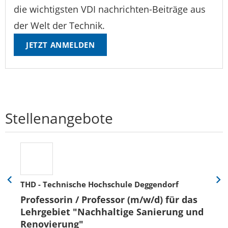
die wichtigsten VDI nachrichten-Beiträge aus
der Welt der Technik.
JETZT ANMELDEN
Stellenangebote
THD - Technische Hochschule Deggendorf
Eine
Eine
Folie
Folie
Professorin / Professor (m/w/d) für das
zurück
vor
Lehrgebiet "Nachhaltige Sanierung und
Renovierung"