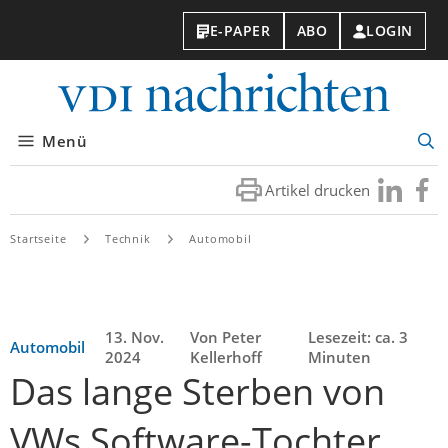
E-PAPER
ABO
LOGIN
VDI-
Nachri
Menü
Suc
öff
Artikel drucken
Besuchen
Besuc
Sie
Sie
uns
uns
Startseite
Technik
Automobil
bei
bei
LinkedIn
Faceb
13. Nov.
Von Peter
Lesezeit: ca. 3
Automobil
2024
Kellerhoff
Minuten
Das lange Sterben von
VWs Software-Tochter