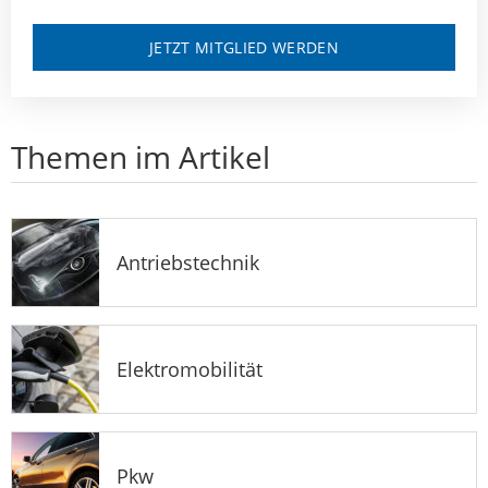
JETZT MITGLIED WERDEN
Themen im Artikel
Antriebstechnik
Elektromobilität
Pkw