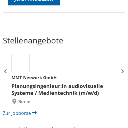
Stellenangebote
Eine
Eine
MMT Network GmbH
Folie
Folie
zurück
vor
Planungsingenieur:in audiovisuelle
Systeme / Medientechnik (m/w/d)
Berlin
Zur Jobbörse