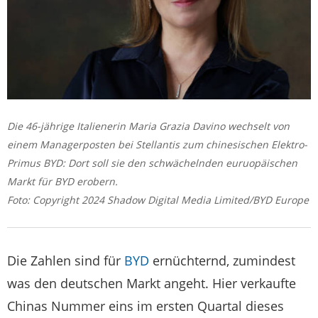
Die 46-jährige Italienerin Maria Grazia Davino wechselt von
einem Managerposten bei Stellantis zum chinesischen Elektro-
Primus BYD: Dort soll sie den schwächelnden euruopäischen
Markt für BYD erobern.
Foto: Copyright 2024 Shadow Digital Media Limited/BYD Europe
Die Zahlen sind für
BYD
ernüchternd, zumindest
was den deutschen Markt angeht. Hier verkaufte
Chinas Nummer eins im ersten Quartal dieses