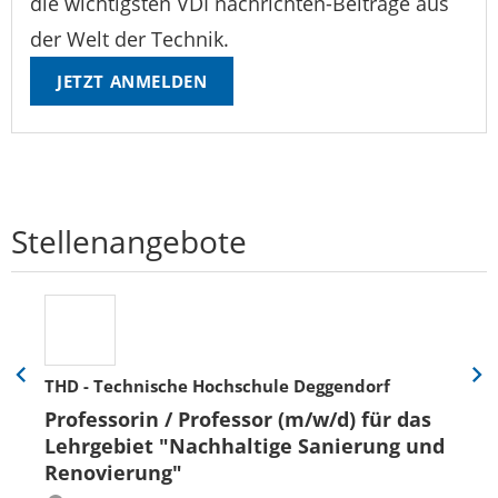
die wichtigsten VDI nachrichten-Beiträge aus
der Welt der Technik.
JETZT ANMELDEN
Stellenangebote
THD - Technische Hochschule Deggendorf
Eine
Eine
Folie
Folie
Professorin / Professor (m/w/d) für das
zurück
vor
Lehrgebiet "Nachhaltige Sanierung und
Renovierung"