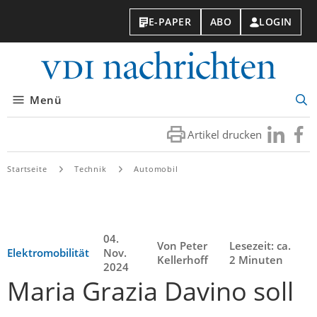
E-PAPER
ABO
LOGIN
VDI-
Nachri
Menü
Suc
öff
Artikel drucken
Besuchen
Besuc
Sie
Sie
uns
uns
Startseite
Technik
Automobil
bei
bei
LinkedIn
Faceb
04.
Von Peter
Lesezeit: ca.
Elektromobilität
Nov.
Kellerhoff
2 Minuten
2024
Maria Grazia Davino soll