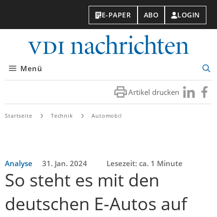
E-PAPER
ABO
LOGIN
VDI-
Nachri
Menü
Suc
öff
Artikel drucken
Besuchen
Besuc
Sie
Sie
uns
uns
Startseite
Technik
Automobil
bei
bei
LinkedIn
Faceb
Analyse
31. Jan. 2024
Lesezeit: ca. 1 Minute
So steht es mit den
deutschen E-Autos auf