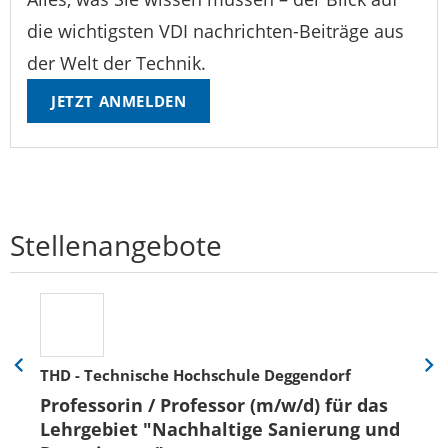
die wichtigsten VDI nachrichten-Beiträge aus
der Welt der Technik.
JETZT ANMELDEN
Stellenangebote
THD - Technische Hochschule Deggendorf
Eine
Eine
Folie
Folie
Professorin / Professor (m/w/d) für das
zurück
vor
Lehrgebiet "Nachhaltige Sanierung und