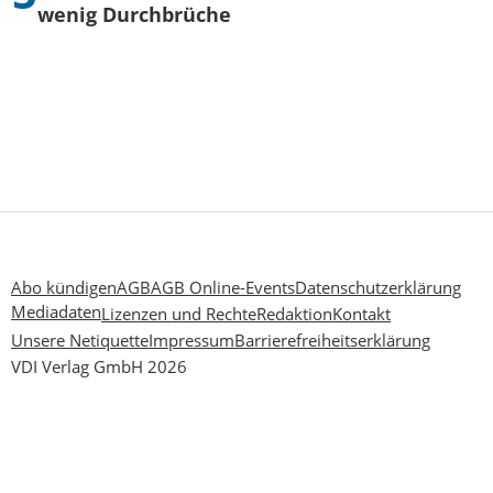
wenig Durchbrüche
Abo kündigen
AGB
AGB Online-Events
Datenschutzerklärung
Mediadaten
Lizenzen und Rechte
Redaktion
Kontakt
Unsere Netiquette
Impressum
Barrierefreiheitserklärung
VDI Verlag GmbH 2026