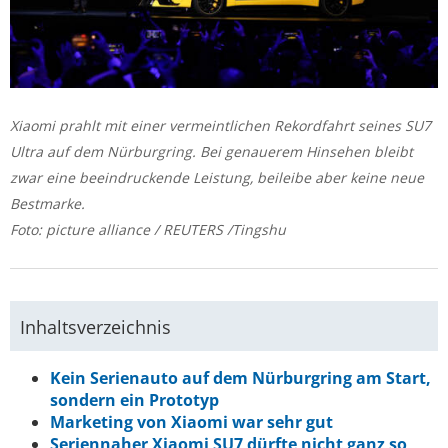
Xiaomi prahlt mit einer vermeintlichen Rekordfahrt seines SU7
Ultra auf dem Nürburgring. Bei genauerem Hinsehen bleibt
zwar eine beeindruckende Leistung, beileibe aber keine neue
Bestmarke.
Foto: picture alliance / REUTERS /Tingshu
Inhaltsverzeichnis
Kein Serienauto auf dem Nürburgring am Start,
sondern ein Prototyp
Marketing von Xiaomi war sehr gut
Seriennaher Xiaomi SU7 dürfte nicht ganz so