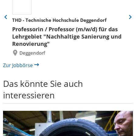
THD - Technische Hochschule Deggendorf
Eine
Eine
Folie
Folie
Professorin / Professor (m/w/d) für das
zurück
vor
Lehrgebiet "Nachhaltige Sanierung und
Renovierung"
Deggendorf
Zur Jobbörse
Das könnte Sie auch
interessieren