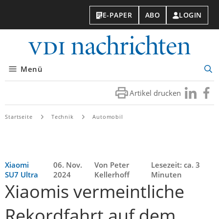
E-PAPER
ABO
LOGIN
VDI-
Nachri
Menü
Suc
öff
Artikel drucken
Besuchen
Besuc
Sie
Sie
uns
uns
Startseite
Technik
Automobil
bei
bei
LinkedIn
Faceb
Xiaomi
06. Nov.
Von Peter
Lesezeit: ca. 3
SU7 Ultra
2024
Kellerhoff
Minuten
Xiaomis vermeintliche
Rekordfahrt auf dem