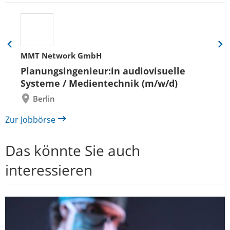
Eine
Eine
MMT Network GmbH
Folie
Folie
zurück
vor
Planungsingenieur:in audiovisuelle
Systeme / Medientechnik (m/w/d)
Berlin
Zur Jobbörse
Das könnte Sie auch
interessieren