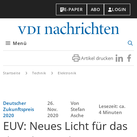
E-PAPER
ABO
LOGIN
VDI-
Nachri
Menü
Suc
öff
Artikel drucken
Besuchen
Besuc
Sie
Sie
uns
uns
Startseite
Technik
Elektronik
bei
bei
LinkedIn
Faceb
Deutscher
26.
Von
Lesezeit: ca.
Zukunftspreis
Nov.
Stefan
4 Minuten
2020
2020
Asche
EUV: Neues Licht für das