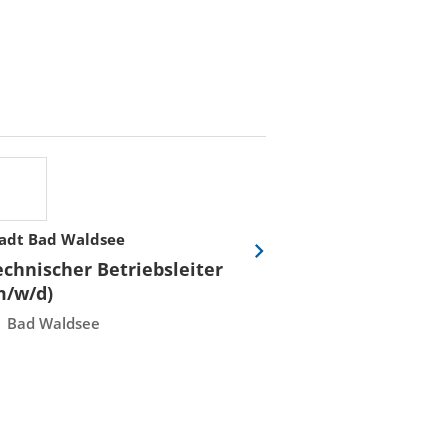
adt Bad Waldsee
Stadtwerke Rost
Eine
echnischer Betriebsleiter
Fachmeister E
Folie
m/w/d)
Leittechnisch
vor
Instandhaltun
Bad Waldsee
Rostock