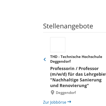
Stellenangebote
THD - Technische Hochschule
Deggendorf
Eine
Verkehr &
Folie
Professorin / Professor
x)
zurück
(m/w/d) für das Lehrgebie
"Nachhaltige Sanierung
und Renovierung"
Deggendorf
Zur Jobbörse