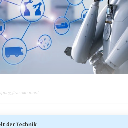
tipong Jirasukhanont
elt der Technik