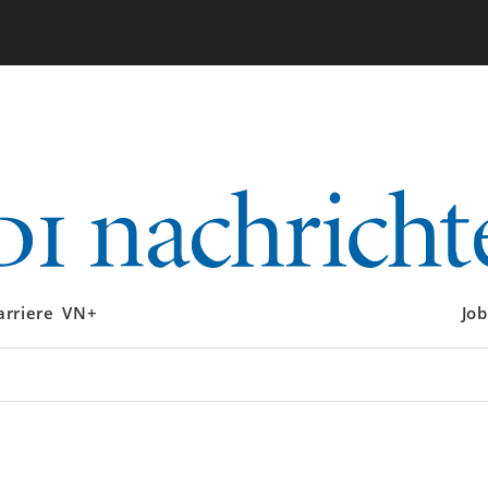
arriere
VN+
Job