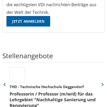
die wichtigsten VDI nachrichten-Beiträge aus
der Welt der Technik.
JETZT ANMELDEN
Stellenangebote
THD - Technische Hochschule Deggendorf
Eine
Eine
Folie
Folie
Professorin / Professor (m/w/d) für das
zurück
vor
Lehrgebiet "Nachhaltige Sanierung und
Renovierung"