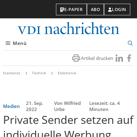
E-PAPER
ABO
LOGIN
VDI-
Nachri
Menü
Suc
öff
Artikel drucken
Besuchen
Besuc
Sie
Sie
uns
uns
Startseite
Technik
Elektronik
bei
bei
LinkedIn
Faceb
21. Sep.
Von Wilfried
Lesezeit: ca. 4
Medien
2022
Urbe
Minuten
Private Sender setzen auf
individuelle Werbung