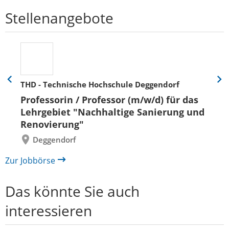
Stellenangebote
THD - Technische Hochschule Deggendorf
Eine
Eine
Folie
Folie
Professorin / Professor (m/w/d) für das
zurück
vor
Lehrgebiet "Nachhaltige Sanierung und
Renovierung"
Deggendorf
Zur Jobbörse
Das könnte Sie auch
interessieren