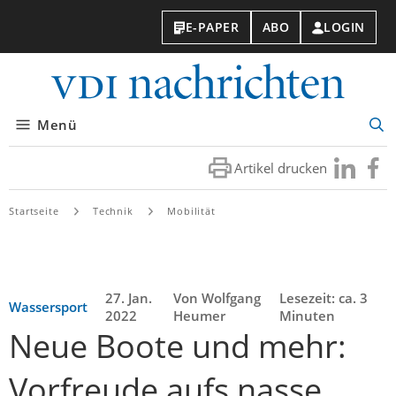
E-PAPER
ABO
LOGIN
VDI-
Nachri
Menü
Suc
öff
Artikel drucken
Besuchen
Besuc
Sie
Sie
uns
uns
Startseite
Technik
Mobilität
bei
bei
LinkedIn
Faceb
27. Jan.
Von Wolfgang
Lesezeit: ca. 3
Wassersport
2022
Heumer
Minuten
Neue Boote und mehr:
Vorfreude aufs nasse