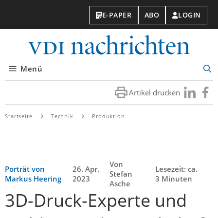
E-PAPER
ABO
LOGIN
VDI-
Nachri
Menü
Suc
öff
Artikel drucken
Besuchen
Besuc
Sie
Sie
uns
uns
Startseite
Technik
Produktion
bei
bei
LinkedIn
Faceb
Von
Porträt von
26. Apr.
Lesezeit: ca.
Stefan
Markus Heering
2023
3 Minuten
Asche
3D-Druck-Experte und