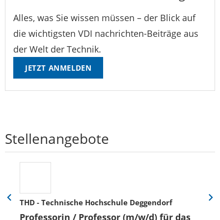
Alles, was Sie wissen müssen – der Blick auf
die wichtigsten VDI nachrichten-Beiträge aus
der Welt der Technik.
JETZT ANMELDEN
Stellenangebote
THD - Technische Hochschule Deggendorf
Eine
Eine
Folie
Folie
Professorin / Professor (m/w/d) für das
zurück
vor