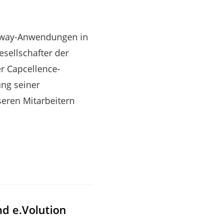
ighway-Anwendungen in
esellschafter der
r Capcellence-
ung seiner
seren Mitarbeitern
d e.Volution