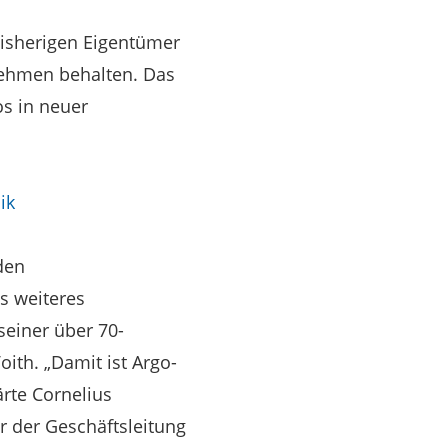
bisherigen Eigentümer
nehmen behalten. Das
os in neuer
ik
den
s weiteres
einer über 70-
ith. „Damit ist Argo-
ärte Cornelius
r der Geschäftsleitung