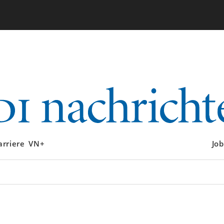
arriere
VN+
Job