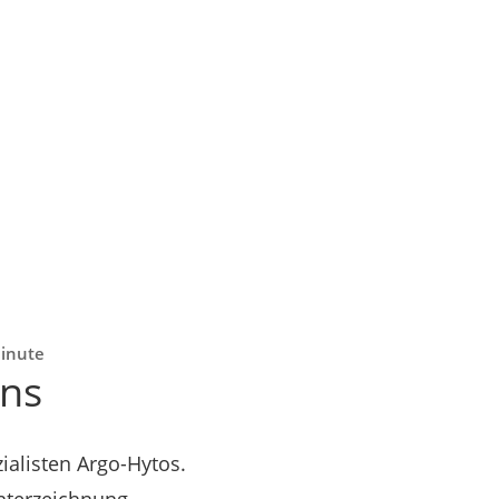
Minute
rns
alisten Argo-Hytos.