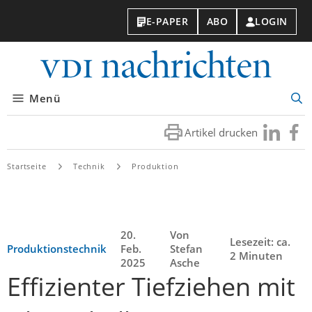
E-PAPER
ABO
LOGIN
VDI-
Nachri
Menü
Suc
öff
Artikel drucken
Besuchen
Besuc
Sie
Sie
uns
uns
Startseite
Technik
Produktion
bei
bei
LinkedIn
Faceb
20.
Von
Lesezeit: ca.
Produktionstechnik
Feb.
Stefan
2 Minuten
2025
Asche
Effizienter Tiefziehen mit