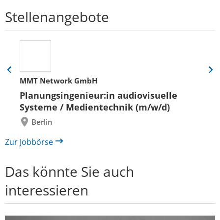
Stellenangebote
Eine
Eine
MMT Network GmbH
Folie
Folie
zurück
vor
Planungsingenieur:in audiovisuelle
Systeme / Medientechnik (m/w/d)
Berlin
Zur Jobbörse
Das könnte Sie auch
interessieren