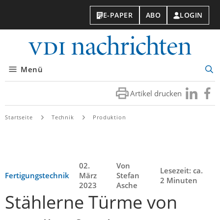
E-PAPER
ABO
LOGIN
VDI-
Nachri
Menü
Suc
öff
Artikel drucken
Besuchen
Besuc
Sie
Sie
uns
uns
Startseite
Technik
Produktion
bei
bei
LinkedIn
Faceb
02.
Von
Lesezeit: ca.
Fertigungstechnik
März
Stefan
2 Minuten
2023
Asche
Stählerne Türme von