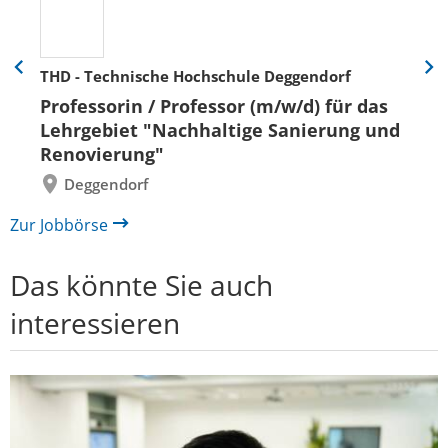
THD - Technische Hochschule Deggendorf
Eine
Eine
Folie
Folie
Professorin / Professor (m/w/d) für das
zurück
vor
Lehrgebiet "Nachhaltige Sanierung und
Renovierung"
Deggendorf
Zur Jobbörse
Das könnte Sie auch
interessieren