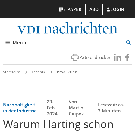
E-PAPER
ABO
LOGIN
VDI-
Nachri
Menü
Suc
öff
Artikel drucken
Besuchen
Besuc
Sie
Sie
uns
uns
Startseite
Technik
Produktion
bei
bei
LinkedIn
Faceb
23.
Von
Nachhaltigkeit
Lesezeit: ca.
Feb.
Martin
in der Industrie
3 Minuten
2024
Ciupek
Warum Harting schon