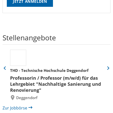
JETZT ANMELDEN
Stellenangebote
THD - Technische Hochschule Deggendorf
Eine
Eine
Folie
Folie
Professorin / Professor (m/w/d) für das
zurück
vor
Lehrgebiet "Nachhaltige Sanierung und
Renovierung"
Deggendorf
Zur Jobbörse