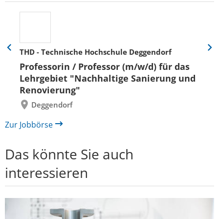
THD - Technische Hochschule Deggendorf
Eine
Eine
Folie
Folie
Professorin / Professor (m/w/d) für das
zurück
vor
Lehrgebiet "Nachhaltige Sanierung und
Renovierung"
Deggendorf
Zur Jobbörse
Das könnte Sie auch
interessieren