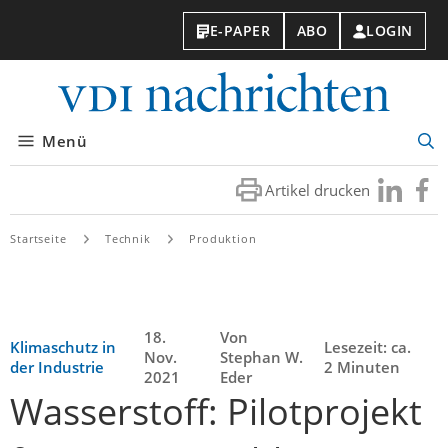
E-PAPER
ABO
LOGIN
VDI-
Nachri
Menü
Suc
öff
Artikel drucken
Besuchen
Besuc
Sie
Sie
uns
uns
Startseite
Technik
Produktion
bei
bei
LinkedIn
Faceb
18.
Von
Klimaschutz in
Lesezeit: ca.
Nov.
Stephan W.
der Industrie
2 Minuten
2021
Eder
Wasserstoff: Pilotprojekt