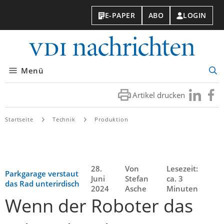
E-PAPER
ABO
LOGIN
VDI-
Nachri
Menü
Suc
öff
Artikel drucken
Besuchen
Besuc
Sie
Sie
uns
uns
Startseite
Technik
Produktion
bei
bei
LinkedIn
Faceb
28.
Von
Lesezeit:
Parkgarage verstaut
Juni
Stefan
ca. 3
das Rad unterirdisch
2024
Asche
Minuten
Wenn der Roboter das