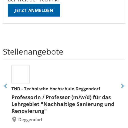
JETZT ANMELDEN
Stellenangebote
THD - Technische Hochschule Deggendorf
Eine
Eine
Folie
Folie
Professorin / Professor (m/w/d) für das
zurück
vor
Lehrgebiet "Nachhaltige Sanierung und
Renovierung"
Deggendorf