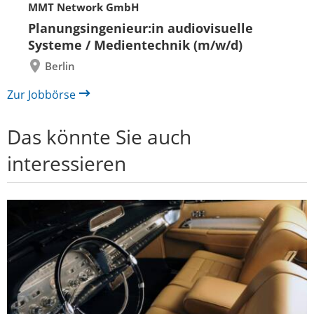
MMT Network GmbH
Folie
Folie
zurück
vor
Planungsingenieur:in audiovisuelle
Systeme / Medientechnik (m/w/d)
Berlin
Zur Jobbörse
Das könnte Sie auch
interessieren