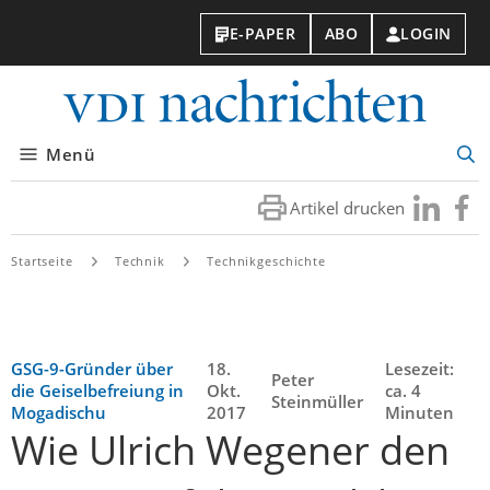
E-PAPER
ABO
LOGIN
VDI-
Nachri
Menü
Suc
öff
Artikel drucken
Besuchen
Besuc
Sie
Sie
uns
uns
Startseite
Technik
Technikgeschichte
bei
bei
LinkedIn
Faceb
GSG-9-Gründer über
18.
Lesezeit:
Peter
die Geiselbefreiung in
Okt.
ca. 4
Steinmüller
Mogadischu
2017
Minuten
Wie Ulrich Wegener den