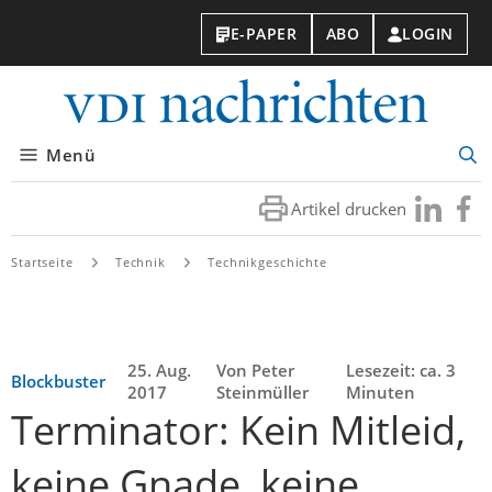
E-PAPER
ABO
LOGIN
VDI-
Nachri
Menü
Suc
öff
Artikel drucken
Besuchen
Besuc
Sie
Sie
uns
uns
Startseite
Technik
Technikgeschichte
bei
bei
LinkedIn
Faceb
25. Aug.
Von Peter
Lesezeit: ca. 3
Blockbuster
2017
Steinmüller
Minuten
Terminator: Kein Mitleid,
keine Gnade, keine