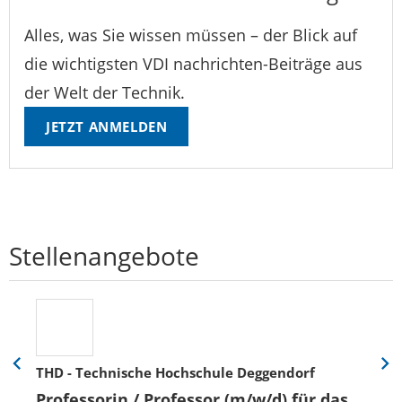
Alles, was Sie wissen müssen – der Blick auf
die wichtigsten VDI nachrichten-Beiträge aus
der Welt der Technik.
JETZT ANMELDEN
Stellenangebote
THD - Technische Hochschule Deggendorf
Eine
Eine
Folie
Folie
Professorin / Professor (m/w/d) für das