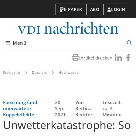
E-PAPER
ABO
LOGIN
VDI-
Nachri
Menü
Suc
öff
Artikel drucken
Besuchen
Besuc
Sie
Sie
uns
uns
Startseite
Dossiers
Hochwasser
bei
bei
LinkedIn
Faceb
Forschung fand
20.
Von
Lesezeit:
unerwartete
Sep.
Bettina
ca. 3
Koppeleffekte
2021
Reckter
Minuten
Unwetterkatastrophe: So