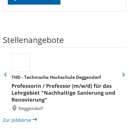
Stellenangebote
THD - Technische Hochschule Deggendorf
Eine
Eine
Folie
Folie
Professorin / Professor (m/w/d) für das
zurück
vor
Lehrgebiet "Nachhaltige Sanierung und
Renovierung"
Deggendorf
Zur Jobbörse