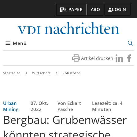
E-PAPER
ABO
LOGIN
VDI-
Nachri
Menü
Suc
öff
Artikel drucken
Besuchen
Besuc
Sie
Sie
uns
uns
Startseite
Wirtschaft
Rohstoffe
bei
bei
LinkedIn
Faceb
Urban
07. Okt.
Von Eckart
Lesezeit: ca. 4
Mining
2022
Pasche
Minuten
Bergbau: Grubenwässer
könnten strategische