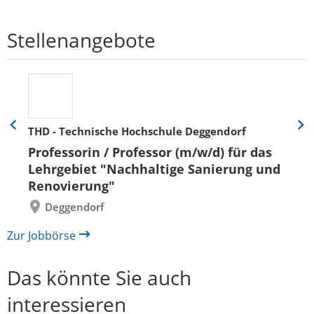
Stellenangebote
THD - Technische Hochschule Deggendorf
Eine
Eine
Folie
Folie
Professorin / Professor (m/w/d) für das
zurück
vor
Lehrgebiet "Nachhaltige Sanierung und
Renovierung"
Deggendorf
Zur Jobbörse
Das könnte Sie auch
interessieren