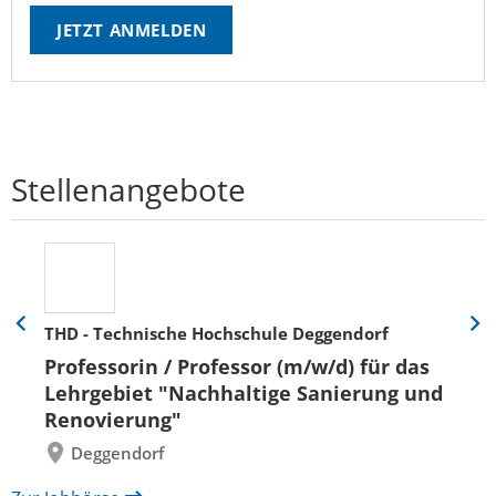
JETZT ANMELDEN
Stellenangebote
THD - Technische Hochschule Deggendorf
Eine
Eine
Folie
Folie
Professorin / Professor (m/w/d) für das
zurück
vor
Lehrgebiet "Nachhaltige Sanierung und
Renovierung"
Deggendorf