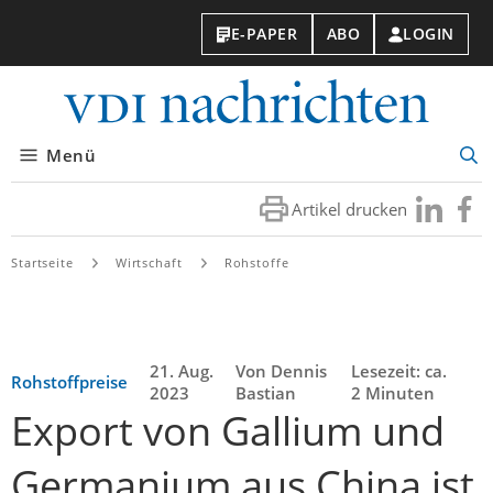
E-PAPER
ABO
LOGIN
VDI-
Nachri
Menü
Suc
öff
Artikel drucken
Besuchen
Besuc
Sie
Sie
uns
uns
Startseite
Wirtschaft
Rohstoffe
bei
bei
LinkedIn
Faceb
21. Aug.
Von Dennis
Lesezeit: ca.
Rohstoffpreise
2023
Bastian
2 Minuten
Export von Gallium und
Germanium aus China ist