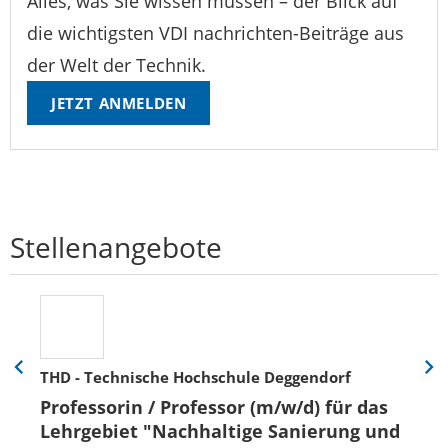
Alles, was Sie wissen müssen – der Blick auf
die wichtigsten VDI nachrichten-Beiträge aus
der Welt der Technik.
JETZT ANMELDEN
Stellenangebote
THD - Technische Hochschule Deggendorf
Eine
Eine
Folie
Folie
Professorin / Professor (m/w/d) für das
zurück
vor
Lehrgebiet "Nachhaltige Sanierung und