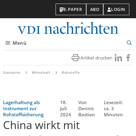
E-PAPER
ABO
LOGIN
VDI-
Nachri
Menü
Suc
öff
Artikel drucken
Besuchen
Besuc
Sie
Sie
uns
uns
Startseite
Wirtschaft
Rohstoffe
bei
bei
LinkedIn
Faceb
Lagerhaltung als
18.
Von
Lesezeit:
Instrument zur
Juli
Dennis
ca. 3
Rohstoffsicherung
2024
Bastian
Minuten
China wirkt mit