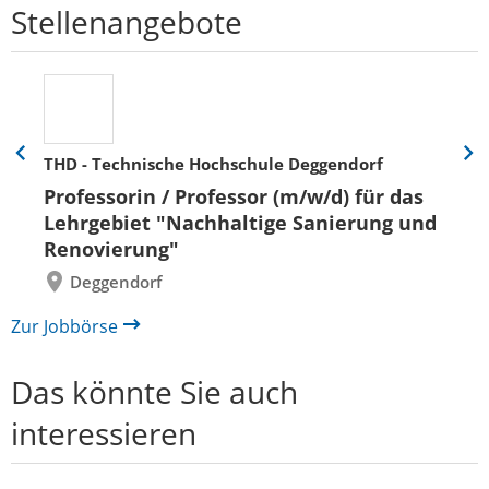
Stellenangebote
THD - Technische Hochschule Deggendorf
Eine
Eine
Folie
Folie
Professorin / Professor (m/w/d) für das
zurück
vor
Lehrgebiet "Nachhaltige Sanierung und
Renovierung"
Deggendorf
Zur Jobbörse
Das könnte Sie auch
interessieren