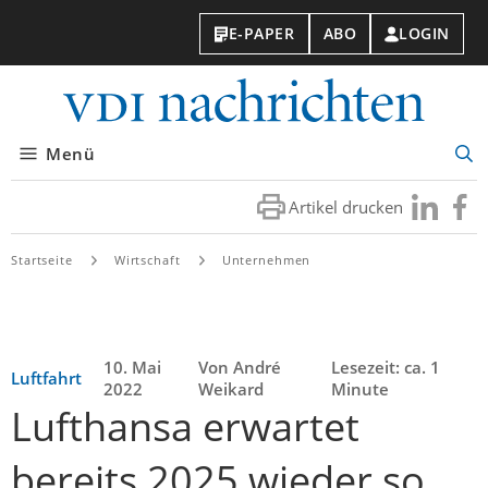
E-PAPER
ABO
LOGIN
VDI-
Nachri
Menü
Suc
öff
Artikel drucken
Besuchen
Besuc
Sie
Sie
uns
uns
Startseite
Wirtschaft
Unternehmen
bei
bei
LinkedIn
Faceb
10. Mai
Von André
Lesezeit: ca. 1
Luftfahrt
2022
Weikard
Minute
Lufthansa erwartet
bereits 2025 wieder so