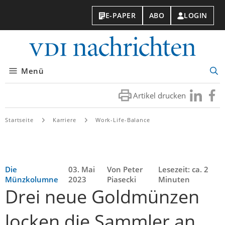
E-PAPER
ABO
LOGIN
VDI-
Nachri
Menü
Suc
öff
Artikel drucken
Besuchen
Besuc
Sie
Sie
uns
uns
Startseite
Karriere
Work-Life-Balance
bei
bei
LinkedIn
Faceb
Die
03. Mai
Von Peter
Lesezeit: ca. 2
Münzkolumne
2023
Piasecki
Minuten
Drei neue Goldmünzen
locken die Sammler an