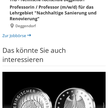
Folie
Folie
Professorin / Professor (m/w/d) für das
zurück
vor
Lehrgebiet "Nachhaltige Sanierung und
Renovierung"
Deggendorf
Zur Jobbörse
Das könnte Sie auch
interessieren