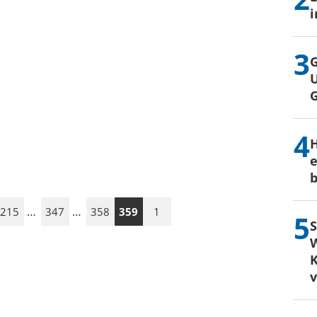
i
G
U
H
e
b
…
…
215
347
358
359
1
S
W
K