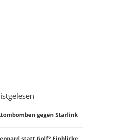
istgelesen
Atombomben gegen Starlink
eopard statt Golf? Einblicke