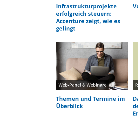
Infrastrukturprojekte
V
erfolgreich steuern:
Accenture zeigt, wie es
gelingt
Web-Panel & Webinare
R
Themen und Termine im
D
Überblick
d
E