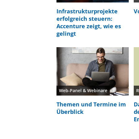
Infrastrukturprojekte
V
erfolgreich steuern:
Accenture zeigt, wie es
gelingt
Web-Panel & Webinare
R
Themen und Termine im
D
Überblick
d
E