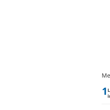
Me
L
i