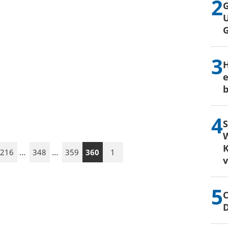
G
U
H
e
b
S
W
K
…
…
216
348
359
360
1
C