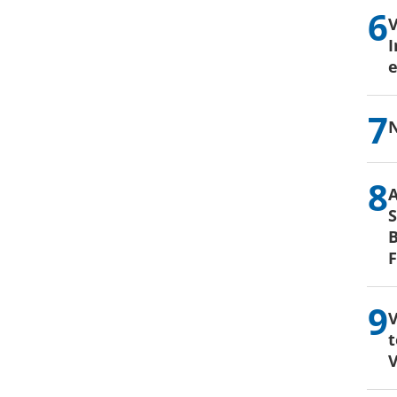
I
e
N
S
B
V
t
V