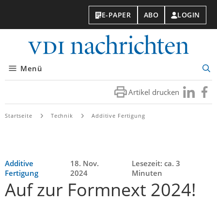
E-PAPER
ABO
LOGIN
VDI-
Nachri
Menü
Suc
öff
Artikel drucken
Besuchen
Besuc
Sie
Sie
uns
uns
Startseite
Technik
Additive Fertigung
bei
bei
LinkedIn
Faceb
Additive
18. Nov.
Lesezeit: ca. 3
Fertigung
2024
Minuten
Auf zur Formnext 2024!