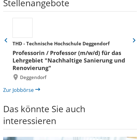
Stellenangebote
THD - Technische Hochschule Deggendorf
Eine
Eine
Folie
Folie
Professorin / Professor (m/w/d) für das
zurück
vor
Lehrgebiet "Nachhaltige Sanierung und
Renovierung"
Deggendorf
Zur Jobbörse
Das könnte Sie auch
interessieren