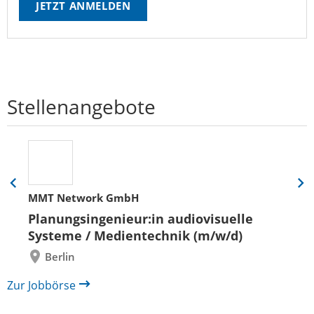
JETZT ANMELDEN
Stellenangebote
Eine
Eine
MMT Network GmbH
Folie
Folie
zurück
vor
Planungsingenieur:in audiovisuelle
Systeme / Medientechnik (m/w/d)
Berlin
Zur Jobbörse