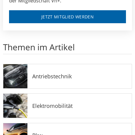
der Mitgliedschaft Vn+.
JETZT MITGLIED WERDEN
Themen im Artikel
Antriebstechnik
Elektromobilität