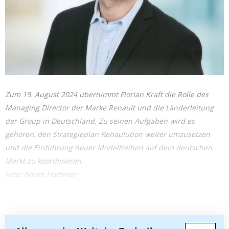
Zum 19. August 2024 übernimmt Florian Kraft die Rolle des
Managing Director der Marke Renault und die Länderleitung
der Group in Deutschland. Zu seinen Aufgaben wird es
gehören, den Strategieplan Renaulution weiter umzusetzen
und die Einführung neuer Modellreihen auf dem deutschen
Markt zu koordinieren.
Foto: Armin Hoehner