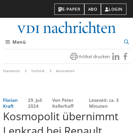
E-PAPER
ABO
LOGIN
VDI-
Nachri
Menü
Suc
öff
Artikel drucken
Besuchen
Besuc
Sie
Sie
uns
uns
Startseite
Technik
Automobil
bei
bei
LinkedIn
Faceb
Florian
29. Juli
Von Peter
Lesezeit: ca. 3
Kraft
2024
Kellerhoff
Minuten
Kosmopolit übernimmt
Lenkrad bei Renault