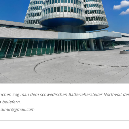
chen zog man dem schwedischen Batteriehersteller Northvolt den
 beliefern.
ladimir@gmail.com