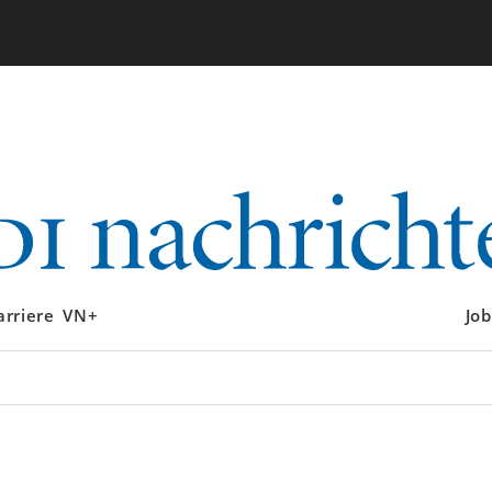
arriere
VN+
Job