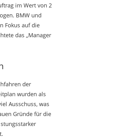
uftrag im Wert von 2
gezogen. BMW und
n Fokus auf die
chtete das „Manager
n
chfahren der
eitplan wurden als
viel Ausschuss, was
auen Gründe für die
eistungsstarker
t.