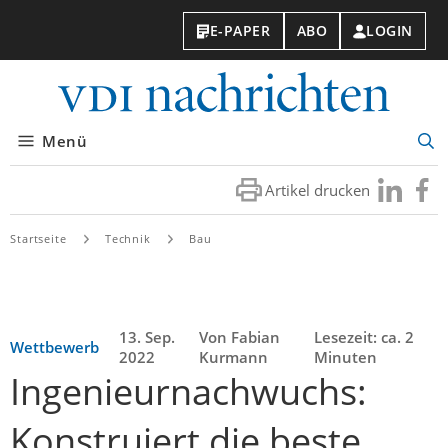
E-PAPER
ABO
LOGIN
VDI-
Nachri
Menü
Suc
öff
Artikel drucken
Besuchen
Besuc
Sie
Sie
uns
uns
Startseite
Technik
Bau
bei
bei
LinkedIn
Faceb
13. Sep.
Von Fabian
Lesezeit: ca. 2
Wettbewerb
2022
Kurmann
Minuten
Ingenieurnachwuchs:
Konstruiert die beste