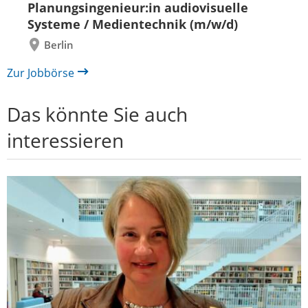
zurück
vor
Planungsingenieur:in audiovisuelle
Systeme / Medientechnik (m/w/d)
Berlin
Zur Jobbörse
Das könnte Sie auch
interessieren