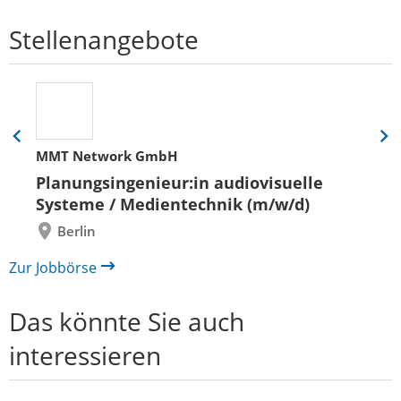
Stellenangebote
Eine
Eine
MMT Network GmbH
Folie
Folie
zurück
vor
Planungsingenieur:in audiovisuelle
Systeme / Medientechnik (m/w/d)
Berlin
Zur Jobbörse
Das könnte Sie auch
interessieren