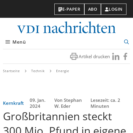
E-PAPER
ABO
LOGIN
VDI-
Nachri
Menü
Suc
öff
Artikel drucken
Besuchen
Besuc
Sie
Sie
uns
uns
Startseite
Technik
Energie
bei
bei
LinkedIn
Faceb
09. Jan.
Von Stephan
Lesezeit: ca. 2
Kernkraft
2024
W. Eder
Minuten
Großbritannien steckt
300 Mio. Pfund in eigene