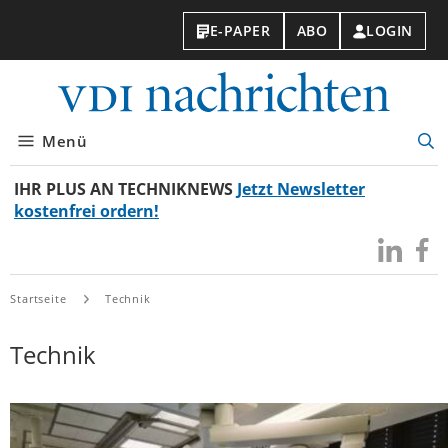
E-PAPER
ABO
LOGIN
VDI-
Nachri
Menü
Suc
öff
IHR PLUS AN TECHNIKNEWS
Jetzt Newsletter
kostenfrei ordern!
Besuchen
Besuc
Sie
Sie
uns
uns
Startseite
Technik
bei
bei
LinkedIn
Faceb
Technik