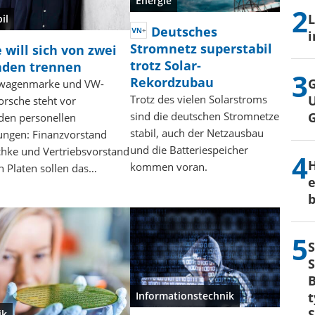
Energie
L
il
Deutsches
i
Stromnetz superstabil
 will sich von zwei
trotz Solar-
nden trennen
Rekordzubau
G
twagenmarke und VW-
U
Trotz des vielen Solarstroms
orsche steht vor
sind die deutschen Stromnetze
den personellen
stabil, auch der Netzausbau
ungen: Finanzvorstand
und die Batteriespeicher
hke und Vertriebsvorstand
H
kommen voran.
n Platen sollen das…
e
b
S
S
B
t
Informationstechnik
S
ik