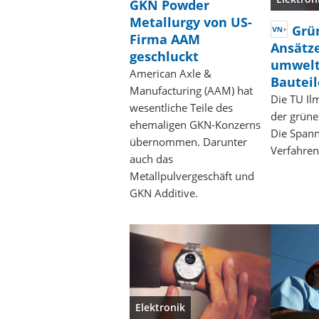
GKN Powder
Metallurgy von US-
Grü
Firma AAM
Ansätze
geschluckt
umwelt
American Axle &
Bauteil
Manufacturing (AAM) hat
Die TU Il
wesentliche Teile des
der grüne
ehemaligen GKN-Konzerns
Die Spann
übernommen. Darunter
Verfahren
auch das
Metallpulvergeschäft und
GKN Additive.
Elektronik