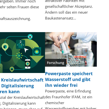
attraktiver Fabriken mit
 vergeben. Immer noch
gesellschaftlicher Akzeptanz.
sehr selten Frauen diese
Ändern soll das ein neuer
Baukastenansatz…
aftsauszeichnung.
Forschung
Powerpaste speichert
Wasserstoff und gibt
 Kreislaufwirtschaft
ihn wieder frei
 Digitalisierung
eren kann
Powerpaste, eine Erfindung
des Fraunhofer IFAM, ist ein
zial der Kreislaufwirtschaft
chemischer
g. Digitalisierung kann
Wasserstoffspeicher mit hoher