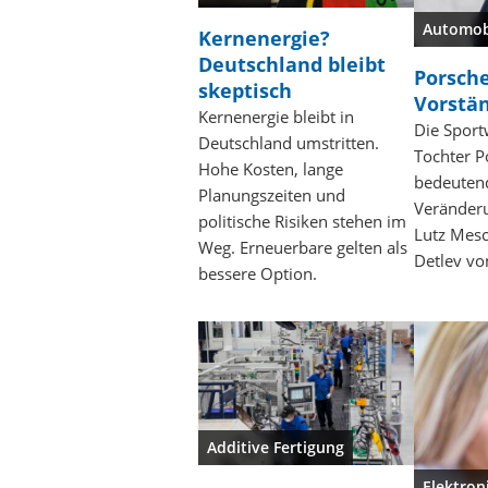
Automob
Kernenergie?
Deutschland bleibt
Porsche
skeptisch
Vorstä
Kernenergie bleibt in
Die Spor
Deutschland umstritten.
Tochter P
Hohe Kosten, lange
bedeuten
Planungszeiten und
Veränder
politische Risiken stehen im
Lutz Mesc
Weg. Erneuerbare gelten als
Detlev vo
bessere Option.
Additive Fertigung
Elektron