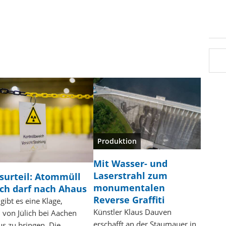
Produktion
Mit Wasser- und
Laserstrahl zum
surteil: Atommüll
monumentalen
ich darf nach Ahaus
Reverse Graffiti
gibt es eine Klage,
Künstler Klaus Dauven
von Jülich bei Aachen
erschafft an der Staumauer in
s zu bringen. Die