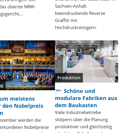
Sachsen-Anhalt
 das oberste NRW-
beeindruckende Reverse
ngsgericht…
Graffiti mit
Hochdruckreinigern.
Produktion
ng
Schöne und
modulare Fabriken aus
um meistens
dem Baukasten
 den Nobelpreis
en
Viele Industriebetriebe
stolpern über die Planung
ezember werden die
produktiver und gleichzeitig
verkündeten Nobelpreise