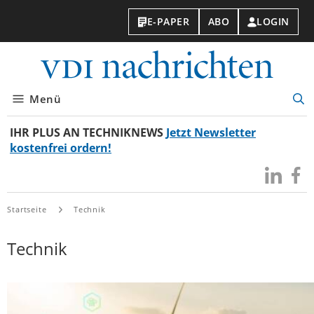
E-PAPER
ABO
LOGIN
VDI-
Nachri
Menü
Suc
öff
IHR PLUS AN TECHNIKNEWS
Jetzt Newsletter
kostenfrei ordern!
Besuchen
Besuc
Sie
Sie
uns
uns
Startseite
Technik
bei
bei
LinkedIn
Faceb
Technik