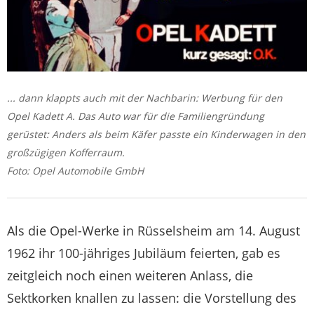
... dann klappts auch mit der Nachbarin: Werbung für den
Opel Kadett A. Das Auto war für die Familiengründung
gerüstet: Anders als beim Käfer passte ein Kinderwagen in den
großzügigen Kofferraum.
Foto: Opel Automobile GmbH
Als die Opel-Werke in Rüsselsheim am 14. August
1962 ihr 100-jähriges Jubiläum feierten, gab es
zeitgleich noch einen weiteren Anlass, die
Sektkorken knallen zu lassen: die Vorstellung des