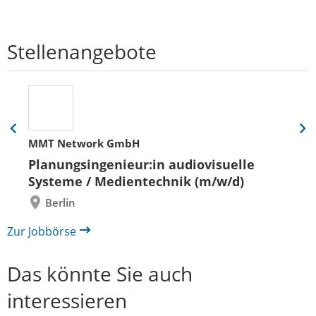
Stellenangebote
Eine
Eine
MMT Network GmbH
Folie
Folie
zurück
vor
Planungsingenieur:in audiovisuelle
Systeme / Medientechnik (m/w/d)
Berlin
Zur Jobbörse
Das könnte Sie auch
interessieren