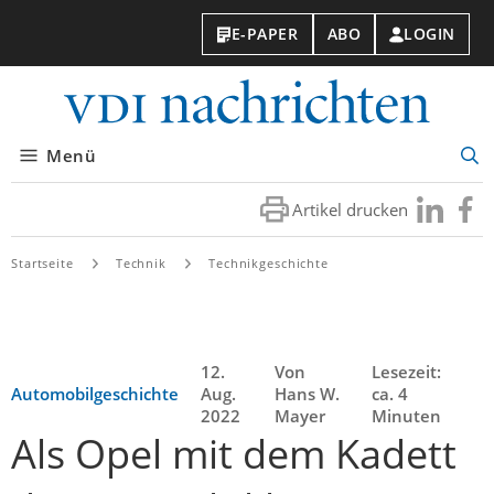
E-PAPER
ABO
LOGIN
VDI-
Nachri
Menü
Suc
öff
Artikel drucken
Besuchen
Besuc
Sie
Sie
uns
uns
Startseite
Technik
Technikgeschichte
bei
bei
LinkedIn
Faceb
12.
Von
Lesezeit:
Automobilgeschichte
Aug.
Hans W.
ca. 4
2022
Mayer
Minuten
Als Opel mit dem Kadett