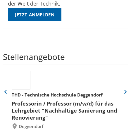
der Welt der Technik.
JETZT ANMELDEN
Stellenangebote
THD - Technische Hochschule Deggendorf
Eine
Eine
Folie
Folie
Professorin / Professor (m/w/d) für das
zurück
vor
Lehrgebiet "Nachhaltige Sanierung und
Renovierung"
Deggendorf