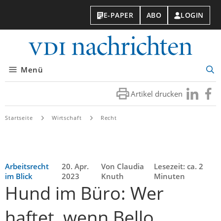
E-PAPER
ABO
LOGIN
VDI-
Nachri
Menü
Suc
öff
Artikel drucken
Besuchen
Besuc
Sie
Sie
uns
uns
Startseite
Wirtschaft
Recht
bei
bei
LinkedIn
Faceb
Arbeitsrecht
20. Apr.
Von Claudia
Lesezeit: ca. 2
im Blick
2023
Knuth
Minuten
Hund im Büro: Wer
haftet, wenn Bello