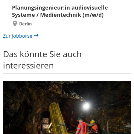
Folie
Folie
zurück
vor
Planungsingenieur:in audiovisuelle
Systeme / Medientechnik (m/w/d)
Berlin
Zur Jobbörse
Das könnte Sie auch
interessieren