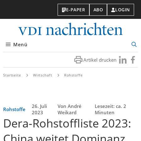
E-PAPER
ABO
LOGIN
VDI-
Nachri
Menü
Suc
öff
Artikel drucken
Besuchen
Besuc
Sie
Sie
uns
uns
Startseite
Wirtschaft
Rohstoffe
bei
bei
LinkedIn
Faceb
26. Juli
Von André
Lesezeit: ca. 2
Rohstoffe
2023
Weikard
Minuten
Dera-Rohstoffliste 2023:
China weitet Dominanz