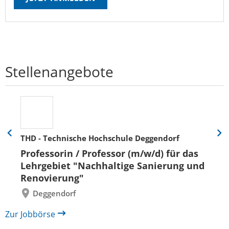
Stellenangebote
THD - Technische Hochschule Deggendorf
Eine
Eine
Folie
Folie
Professorin / Professor (m/w/d) für das
zurück
vor
Lehrgebiet "Nachhaltige Sanierung und
Renovierung"
Deggendorf
Zur Jobbörse