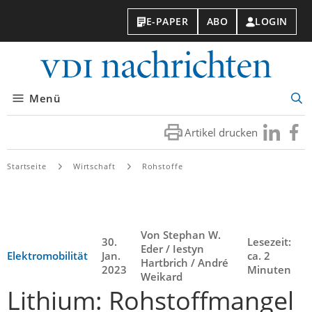
E-PAPER
ABO
LOGIN
VDI-
Nachri
Menü
Suc
öff
Artikel drucken
Besuchen
Besuc
Sie
Sie
uns
uns
Startseite
Wirtschaft
Rohstoffe
bei
bei
LinkedIn
Faceb
Von Stephan W.
30.
Lesezeit:
Eder / Iestyn
Elektromobilität
Jan.
ca. 2
Hartbrich / André
2023
Minuten
Weikard
Lithium: Rohstoffmangel