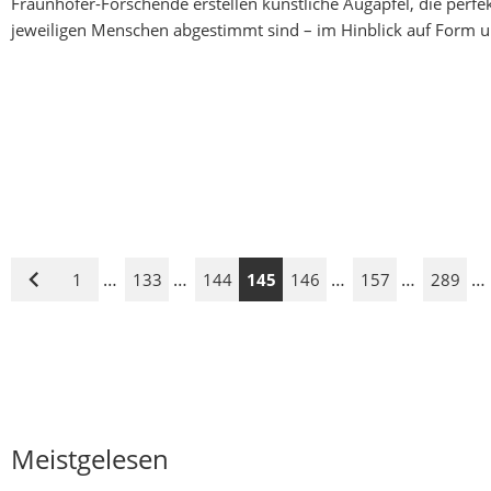
Fraunhofer-Forschende erstellen künstliche Augäpfel, die perfe
jeweiligen Menschen abgestimmt sind – im Hinblick auf Form u
…
…
…
…
…
1
133
144
145
146
157
289
Vorige
Seite
Meistgelesen