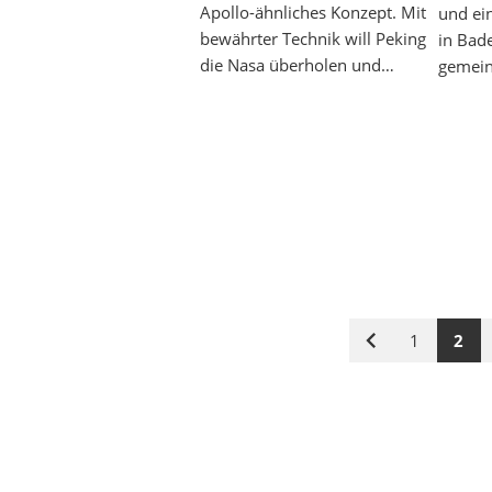
Apollo-ähnliches Konzept. Mit
und ei
bewährter Technik will Peking
in Bad
die Nasa überholen und…
gemein
1
2
Vorige
Seite