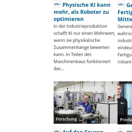
Physische KI kann
Ge
mehr, als Roboter zu
Ferti
optimieren
Mitte
In der Industrieproduktion
Generat
schafft KI nur einen Mehrwert,
wahrsc
wenn sie physikalische
industr
Zusammenhänge bewerten
eindeu
kann. In Teilen des
Fertig
Maschinenbaus funktioniert
riskan
das…
Forschung
Produ