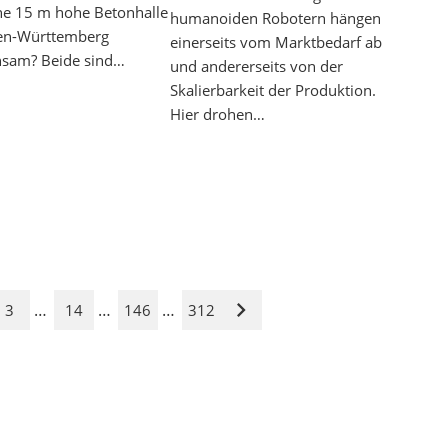
ne 15 m hohe Betonhalle
humanoiden Robotern hängen
en-Württemberg
einerseits vom Marktbedarf ab
sam? Beide sind…
und andererseits von der
Skalierbarkeit der Produktion.
Hier drohen…
…
…
…
3
14
146
312
Nächste
Seite