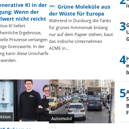
nerative KI in der
i
Grüne Moleküle aus
gung: Wenn der
der Wüste für Europa
lwert nicht reicht
Während in Duisburg die Tanks
G
ive KI liefert
für grünes Ammoniak bislang
U
heinliche Ergebnisse,
nur auf dem Papier stehen, baut
ielle Prozesse verlangen
das indische Unternehmen
tige Grenzwerte. In der
ACME in…
ung kann diese Unschärfe
H
t werden.
e
b
S
B
ktion
Automobil