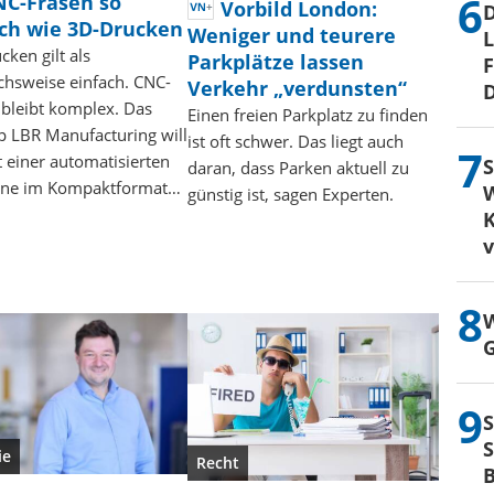
NC-Fräsen so
Vorbild London:
D
ch wie 3D-Drucken
Weniger und teurere
L
ken gilt als
Parkplätze lassen
F
ichsweise einfach. CNC-
Verkehr „verdunsten“
D
 bleibt komplex. Das
Einen freien Parkplatz zu finden
up LBR Manufacturing will
ist oft schwer. Das liegt auch
 einer automatisierten
S
daran, dass Parken aktuell zu
ine im Kompaktformat…
W
günstig ist, sagen Experten.
K
W
G
S
S
ie
Recht
B