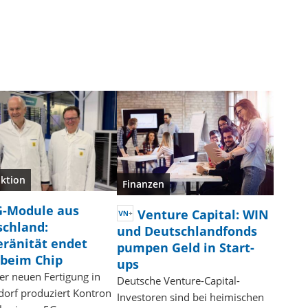
ktion
Finanzen
G-Module aus
Venture Capital: WIN
schland:
und Deutschlandfonds
ränität endet
pumpen Geld in Start-
 beim Chip
ups
er neuen Fertigung in
Deutsche Venture-Capital-
dorf produziert Kontron
Investoren sind bei heimischen