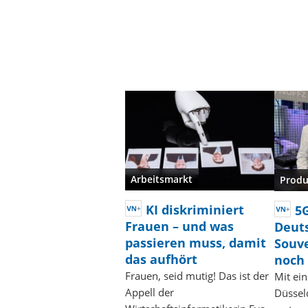
Arbeitsmarkt
Produ
KI diskriminiert
5
Frauen – und was
Deut
passieren muss, damit
Souve
das aufhört
noch
Frauen, seid mutig! Das ist der
Mit ein
Appell der
Düssel