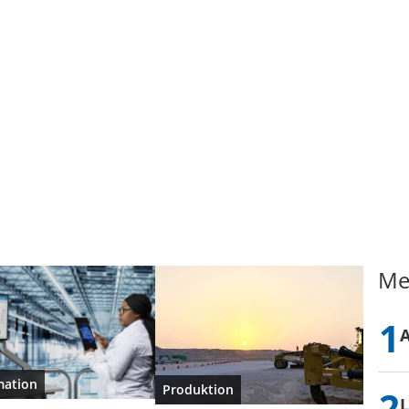
Me
ation
Produktion
L