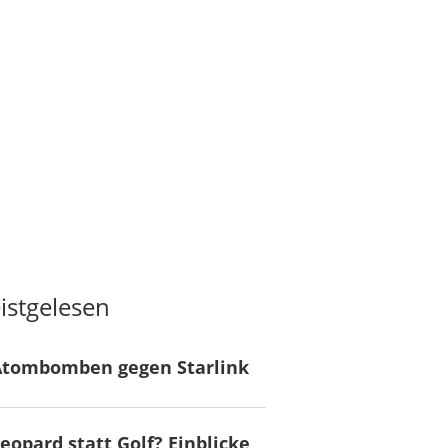
istgelesen
Atombomben gegen Starlink
eopard statt Golf? Einblicke