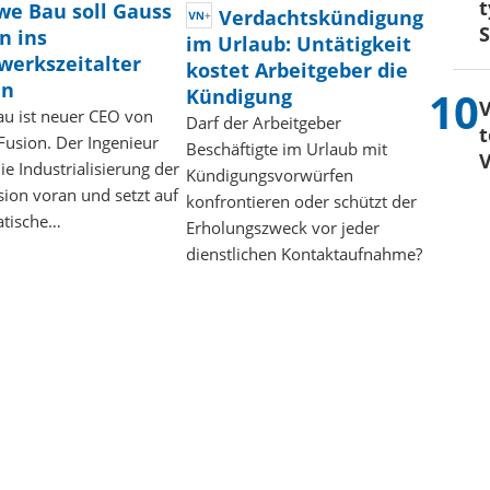
t
we Bau soll Gauss
Verdachtskündigung
S
n ins
im Urlaub: Untätigkeit
werkszeitalter
kostet Arbeitgeber die
en
Kündigung
V
u ist neuer CEO von
Darf der Arbeitgeber
t
Fusion. Der Ingenieur
Beschäftigte im Urlaub mit
V
die Industrialisierung der
Kündigungsvorwürfen
sion voran und setzt auf
konfrontieren oder schützt der
tische…
Erholungszweck vor jeder
dienstlichen Kontaktaufnahme?