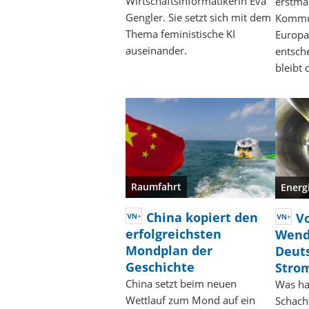
Wirtschaftsinformatikerin Eva
erstma
Gengler. Sie setzt sich mit dem
Kommu
Thema feministische KI
Europa
auseinander.
entsch
bleibt 
Raumfahrt
Energ
China kopiert den
V
erfolgreichsten
Wend
Mondplan der
Deut
Geschichte
Stro
China setzt beim neuen
Was ha
Wettlauf zum Mond auf ein
Schacht