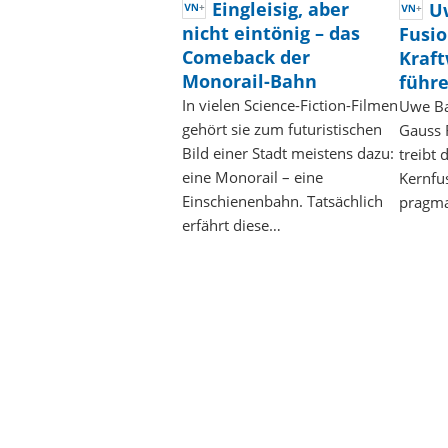
Eingleisig, aber
U
nicht eintönig – das
Fusio
Comeback der
Kraft
Monorail-Bahn
führ
In vielen Science-Fiction-Filmen
Uwe Ba
gehört sie zum futuristischen
Gauss 
Bild einer Stadt meistens dazu:
treibt 
eine Monorail – eine
Kernfu
Einschienenbahn. Tatsächlich
pragma
erfährt diese…