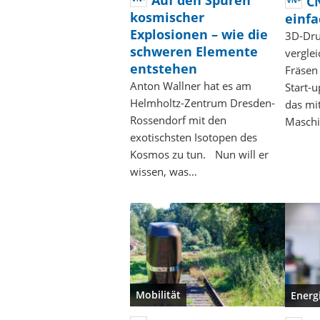
Auf den Spuren
C
kosmischer
einfa
Explosionen – wie die
3D-Druc
schweren Elemente
vergle
entstehen
Fräsen
Anton Wallner hat es am
Start-
Helmholtz-Zentrum Dresden-
das mit
Rossendorf mit den
Masch
exotischsten Isotopen des
Kosmos zu tun. Nun will er
wissen, was…
Mobilität
Energ