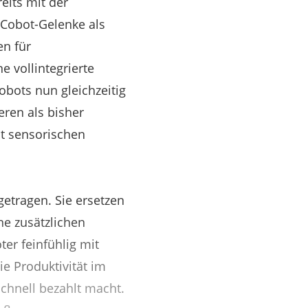
eits mit der
 Cobot-Gelenke als
en für
 vollintegrierte
obots nun gleichzeitig
eren als bisher
it sensorischen
etragen. Sie ersetzen
ne zusätzlichen
er feinfühlig mit
e Produktivität im
schnell bezahlt macht.