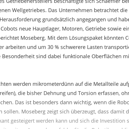
 Getriebeherstellers beschäftigte sich Schaeffler ber
enen Wellgetriebes. Das Unternehmen betrachtet die
e Herausforderung grundsätzlich angegangen und hab
Cobots neue Hauptlager, Motoren, Getriebe sowie eine
 berichtet Moseberg. Mit dem Lösungspaket könnten C
er arbeiten und um 30 % schwerere Lasten transporti
 Besonderheit sind dabei funktionale Oberflächen m
chten werden mikrometerdünn auf die Metallteile aufg
ifen), die bisher Dehnung und Torsion erfassen, oh
en. Das ist besonders dann wichtig, wenn die Robot
 sollen. Moseberg zeigt sich überzeugt, dass damit di
kant gesteigert werden kann und sich die Investition 