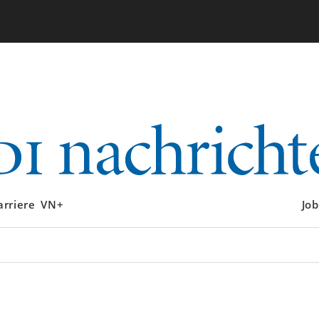
arriere
VN+
Job