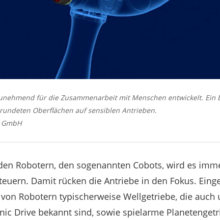
zunehmend für die Zusammenarbeit mit Menschen entwickelt. Ein
rundeten Oberflächen auf sensiblen Antrieben.
e GmbH
den Robotern, den sogenannten Cobots, wird es immer
steuern. Damit rücken die Antriebe in den Fokus. Eing
von Robotern typischerweise Wellgetriebe, die auch
c Drive bekannt sind, sowie spielarme Planetenget