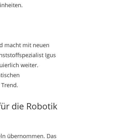
inheiten.
und macht mit neuen
tstoffspezialist Igus
ierlich weiter.
atischen
 Trend.
für die Robotik
meln übernommen. Das