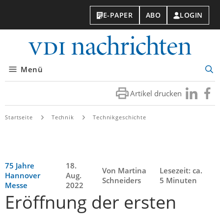
E-PAPER
ABO
LOGIN
VDI-
Nachri
Menü
Suc
öff
Artikel drucken
Besuchen
Besuc
Sie
Sie
uns
uns
Startseite
Technik
Technikgeschichte
bei
bei
LinkedIn
Faceb
75 Jahre
18.
Von Martina
Lesezeit: ca.
Hannover
Aug.
Schneiders
5 Minuten
Messe
2022
Eröffnung der ersten