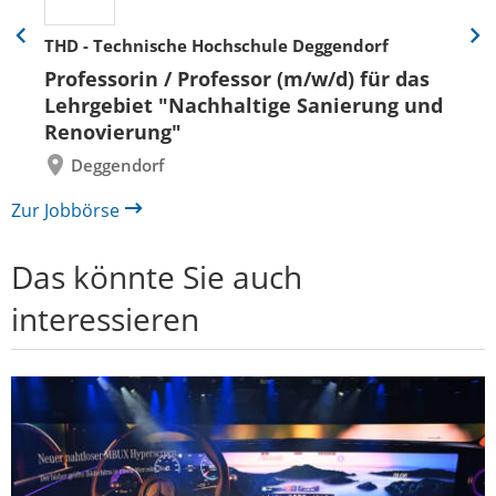
THD - Technische Hochschule Deggendorf
Eine
Eine
Folie
Folie
Professorin / Professor (m/w/d) für das
zurück
vor
Lehrgebiet "Nachhaltige Sanierung und
Renovierung"
Deggendorf
Zur Jobbörse
Das könnte Sie auch
interessieren