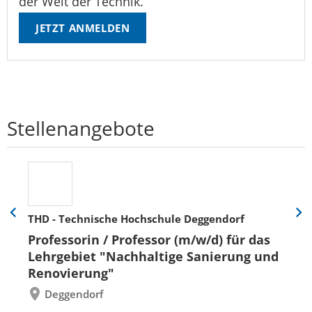
der Welt der Technik.
JETZT ANMELDEN
Stellenangebote
THD - Technische Hochschule Deggendorf
Eine
Eine
Folie
Folie
Professorin / Professor (m/w/d) für das
zurück
vor
Lehrgebiet "Nachhaltige Sanierung und
Renovierung"
Deggendorf