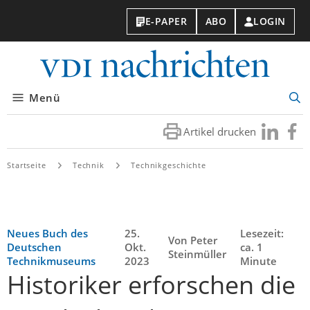
E-PAPER
ABO
LOGIN
VDI-
Nachri
Menü
Suc
öff
Artikel drucken
Besuchen
Besuc
Sie
Sie
uns
uns
Startseite
Technik
Technikgeschichte
bei
bei
LinkedIn
Faceb
Neues Buch des
25.
Lesezeit:
Von Peter
Deutschen
Okt.
ca. 1
Steinmüller
Technikmuseums
2023
Minute
Historiker erforschen die