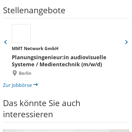
Stellenangebote
Eine
Eine
MMT Network GmbH
Folie
Folie
zurück
vor
Planungsingenieur:in audiovisuelle
Systeme / Medientechnik (m/w/d)
Berlin
Zur Jobbörse
Das könnte Sie auch
interessieren