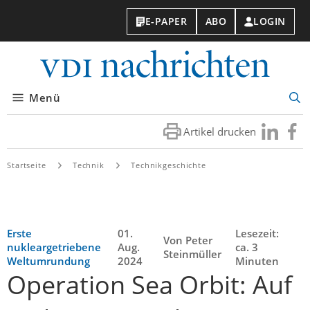
E-PAPER
ABO
LOGIN
VDI-
Nachri
Menü
Suc
öff
Artikel drucken
Besuchen
Besuc
Sie
Sie
uns
uns
Startseite
Technik
Technikgeschichte
bei
bei
LinkedIn
Faceb
Erste
01.
Lesezeit:
Von Peter
nukleargetriebene
Aug.
ca. 3
Steinmüller
Weltumrundung
2024
Minuten
Operation Sea Orbit: Auf