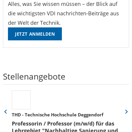
Alles, was Sie wissen müssen – der Blick auf
die wichtigsten VDI nachrichten-Beiträge aus
der Welt der Technik.
JETZT ANMELDEN
Stellenangebote
THD - Technische Hochschule Deggendorf
Eine
Eine
Folie
Folie
Professorin / Professor (m/w/d) für das
zurück
vor
Lehrgebiet "Nachhaltige Sanierung und