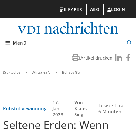
E-PAPER
ABO
LOGIN
VDI-
Nachri
Menü
Suc
öff
Artikel drucken
Besuchen
Besuc
Sie
Sie
uns
uns
Startseite
Wirtschaft
Rohstoffe
bei
bei
LinkedIn
Faceb
17.
Von
Lesezeit: ca.
Rohstoffgewinnung
Jan.
Klaus
6 Minuten
2023
Sieg
Seltene Erden: Wenn