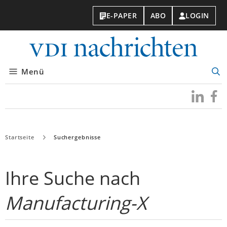
E-PAPER
ABO
LOGIN
VDI-
Nachri
Menü
Suc
öff
Besuchen
Besuc
Sie
Sie
uns
uns
bei
bei
LinkedIn
Faceb
Startseite
Suchergebnisse
Ihre Suche nach
Manufacturing-X